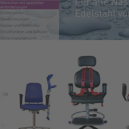
Für alle Nas
Menschen mit speziellen
Menschen mit speziellen
Anforderungen
Anforderungen
Edelstahl v
Kindergärten
Sonderlösungen
Hocker und Stehhilfen
Universitäten und Schulen
Uhrenmanufakturen