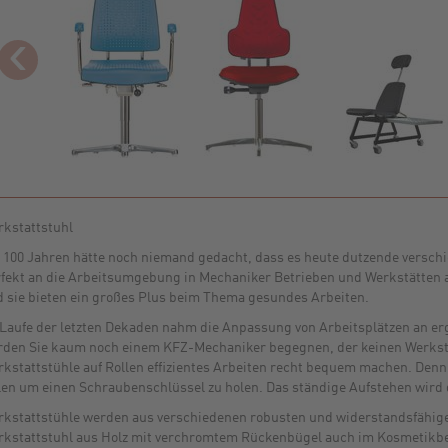
‹
kstattstuhl
 100 Jahren hätte noch niemand gedacht, dass es heute dutzende verschi
fekt an die Arbeitsumgebung in Mechaniker Betrieben und Werkstätten a
 sie bieten ein großes Plus beim Thema gesundes Arbeiten.
Laufe der letzten Dekaden nahm die Anpassung von Arbeitsplätzen an e
den Sie kaum noch einem KFZ-Mechaniker begegnen, der keinen Werkstat
kstattstühle auf Rollen effizientes Arbeiten recht bequem machen. Denn
len um einen Schraubenschlüssel zu holen. Das ständige Aufstehen wird d
kstattstühle werden aus verschiedenen robusten und widerstandsfähigen
kstattstuhl aus Holz mit verchromtem Rückenbügel auch im Kosmetikber