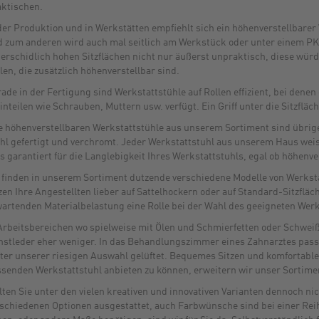
ktischen.
der Produktion und in Werkstätten empfiehlt sich ein höhenverstellbarer
 zum anderen wird auch mal seitlich am Werkstück oder unter einem PK
erschidlich hohen Sitzflächen nicht nur äußerst unpraktisch, diese wü
len, die zusätzlich höhenverstellbar sind.
ade in der Fertigung sind Werkstattstühle auf Rollen effizient, bei dene
inteilen wie Schrauben, Muttern usw. verfügt. Ein Griff unter die Sitzflä
e höhenverstellbaren Werkstattstühle aus unserem Sortiment sind übrige
hl gefertigt und verchromt. Jeder Werkstattstuhl aus unserem Haus weist
s garantiert für die Langlebigkeit Ihres Werkstattstuhls, egal ob höhenve
 finden in unserem Sortiment dutzende verschiedene Modelle von Werksta
zen Ihre Angestellten lieber auf Sattelhockern oder auf Standard-Sitzflä
artenden Materialbelastung eine Rolle bei der Wahl des geeigneten Werk
Arbeitsbereichen wo spielweise mit Ölen und Schmierfetten oder Schweiß
stleder eher weniger. In das Behandlungszimmer eines Zahnarztes pass
ter unserer riesigen Auswahl gelüftet. Bequemes Sitzen und komfortables
senden Werkstattstuhl anbieten zu können, erweitern wir unser Sortimen
lten Sie unter den vielen kreativen und innovativen Varianten dennoch ni
schiedenen Optionen ausgestattet, auch Farbwünsche sind bei einer Reihe