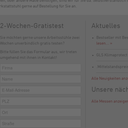
en, oder andere Maße benötigen, sind wir für Sie da. Selbstverständlich 
kstattstuhl gerne auf Bestellung für Sie an.
2-Wochen-Gratistest
Aktuelles
Sie möchten gerne unsere Arbeitsstühle zwei
Bestseller mit Be
Wochen unverbindlich gratis testen?
lesen... »
Bitte füllen Sie das Formular aus, wir treten
GLS Klimaprotec
umgehend mit ihnen in Kontakt!
.Mittelstandsprei
Alle Neuigkeiten anz
Unsere näc
Alle Messen anzeige