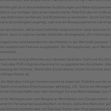
enkverschleiß, was langes Stehen häufig mit sich bringt, kann durch di
hhilfen gibt es in verschiedensten Ausführungen und Materialzusammen
ältlich und verfügen über einen standsicheren Tellerfuß oder ein Fußkreu
das Abdrücken von Nerven und Blutbahnen zu vermeiden. Durch die höhe
zentrationsfähigkeit angeregt, während die Bewegungsfreiheit voll erhal
on seit etlichen Jahren sind Stehhilfen aufgrund ihrer vielen positiven 
bliert. Auch in Laboren werden Stehhilfen oft eingesetzt, oft in Verbind
tagehocker sind besonders für das Arbeiten in der Werkstatt geeignet. S
 mit zusätzlichen Features ausgestattet. Der Montagehocker, auch Werkst
eitsstühle.
ere Hocker sind größtenteils aus robustem Qualitäts-Stahl und Alu-Druc
 Holz über PUR-Integralschaum bis hin zu gepolstertem Kunstleder. All
assung der Sitzhöhe. Überprüfen Sie am besten immer die höchste sowie 
ünftigen Nutzer ab.
 der Wahl des richtigen Hockers kommt es neben der Sitzhöhe und der e
 Davon sind weitere Entscheidungen abhängig, z.B.: Soll es ein Montageh
lte der Sitz beschaffen sein oder benötigen Sie eine Materialablage, bzw.
n Ihr Montagehocker zum Beispiel an Werkbänken zum Einsatz kommt, sollt
eitet Ihr Personal fast ausschließlich im Sitzen, sollte Ihre Wahl eher a
viel Schmutz entsteht oder mit Ölen bzw. Fetten oder Hitze gearbeitet wi