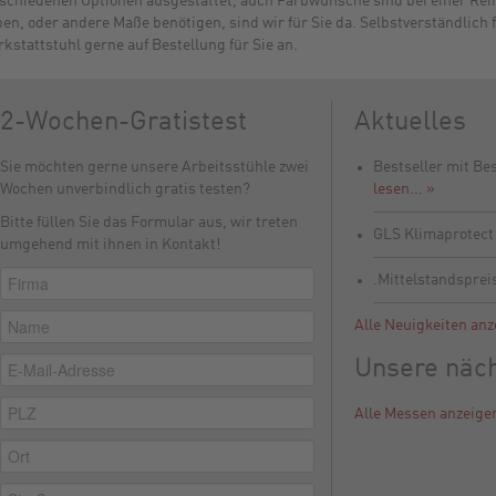
schiedenen Optionen ausgestattet, auch Farbwünsche sind bei einer Reihe
en, oder andere Maße benötigen, sind wir für Sie da. Selbstverständlich 
kstattstuhl gerne auf Bestellung für Sie an.
2-Wochen-Gratistest
Aktuelles
Sie möchten gerne unsere Arbeitsstühle zwei
Bestseller mit Be
Wochen unverbindlich gratis testen?
lesen... »
Bitte füllen Sie das Formular aus, wir treten
GLS Klimaprotec
umgehend mit ihnen in Kontakt!
.Mittelstandsprei
Alle Neuigkeiten anz
Unsere näc
Alle Messen anzeige