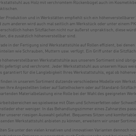
kstattstuhl aus Holz mit verchromtem Rückenbügel auch im Kosmetikber
ktischen.
der Produktion und in Werkstätten empfiehlt sich ein höhenverstellbarer
 zum anderen wird auch mal seitlich am Werkstück oder unter einem PK
erschidlich hohen Sitzflächen nicht nur äußerst unpraktisch, diese wü
len, die zusätzlich höhenverstellbar sind.
ade in der Fertigung sind Werkstattstühle auf Rollen effizient, bei dene
inteilen wie Schrauben, Muttern usw. verfügt. Ein Griff unter die Sitzflä
e höhenverstellbaren Werkstattstühle aus unserem Sortiment sind übrige
hl gefertigt und verchromt. Jeder Werkstattstuhl aus unserem Haus weist
s garantiert für die Langlebigkeit Ihres Werkstattstuhls, egal ob höhenve
 finden in unserem Sortiment dutzende verschiedene Modelle von Werksta
zen Ihre Angestellten lieber auf Sattelhockern oder auf Standard-Sitzflä
artenden Materialbelastung eine Rolle bei der Wahl des geeigneten Werk
Arbeitsbereichen wo spielweise mit Ölen und Schmierfetten oder Schweiß
stleder eher weniger. In das Behandlungszimmer eines Zahnarztes pass
ter unserer riesigen Auswahl gelüftet. Bequemes Sitzen und komfortables
senden Werkstattstuhl anbieten zu können, erweitern wir unser Sortimen
lten Sie unter den vielen kreativen und innovativen Varianten dennoch ni