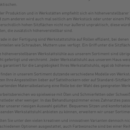
ktischen.
der Produktion und in Werkstätten empfiehlt sich ein höhenverstellbarer
 zum anderen wird auch mal seitlich am Werkstück oder unter einem PK
erschidlich hohen Sitzflächen nicht nur äußerst unpraktisch, diese wü
len, die zusätzlich höhenverstellbar sind.
ade in der Fertigung sind Werkstattstühle auf Rollen effizient, bei dene
inteilen wie Schrauben, Muttern usw. verfügt. Ein Griff unter die Sitzflä
e höhenverstellbaren Werkstattstühle aus unserem Sortiment sind übrige
hl gefertigt und verchromt. Jeder Werkstattstuhl aus unserem Haus weist
s garantiert für die Langlebigkeit Ihres Werkstattstuhls, egal ob höhenve
 finden in unserem Sortiment dutzende verschiedene Modelle von Werksta
zen Ihre Angestellten lieber auf Sattelhockern oder auf Standard-Sitzflä
artenden Materialbelastung eine Rolle bei der Wahl des geeigneten Werk
Arbeitsbereichen wo spielweise mit Ölen und Schmierfetten oder Schweiß
stleder eher weniger. In das Behandlungszimmer eines Zahnarztes pass
ter unserer riesigen Auswahl gelüftet. Bequemes Sitzen und komfortables
senden Werkstattstuhl anbieten zu können, erweitern wir unser Sortimen
lten Sie unter den vielen kreativen und innovativen Varianten dennoch ni
schiedenen Optionen ausgestattet, auch Farbwünsche sind bei einer Reihe