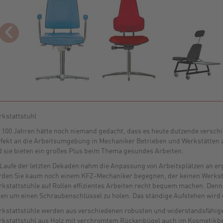
‹
kstattstuhl
 100 Jahren hätte noch niemand gedacht, dass es heute dutzende verschi
fekt an die Arbeitsumgebung in Mechaniker Betrieben und Werkstätten a
 sie bieten ein großes Plus beim Thema gesundes Arbeiten.
Laufe der letzten Dekaden nahm die Anpassung von Arbeitsplätzen an e
den Sie kaum noch einem KFZ-Mechaniker begegnen, der keinen Werkstat
kstattstühle auf Rollen effizientes Arbeiten recht bequem machen. Denn
len um einen Schraubenschlüssel zu holen. Das ständige Aufstehen wird d
kstattstühle werden aus verschiedenen robusten und widerstandsfähigen
kstattstuhl aus Holz mit verchromtem Rückenbügel auch im Kosmetikber