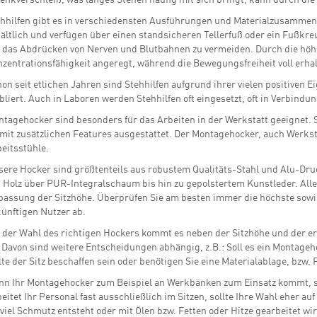
enkverschleiß, was langes Stehen häufig mit sich bringt, kann durch di
hhilfen gibt es in verschiedensten Ausführungen und Materialzusammen
ältlich und verfügen über einen standsicheren Tellerfuß oder ein Fußkreu
das Abdrücken von Nerven und Blutbahnen zu vermeiden. Durch die höhe
zentrationsfähigkeit angeregt, während die Bewegungsfreiheit voll erhal
on seit etlichen Jahren sind Stehhilfen aufgrund ihrer vielen positiven 
bliert. Auch in Laboren werden Stehhilfen oft eingesetzt, oft in Verbind
tagehocker sind besonders für das Arbeiten in der Werkstatt geeignet. S
 mit zusätzlichen Features ausgestattet. Der Montagehocker, auch Werkst
eitsstühle.
ere Hocker sind größtenteils aus robustem Qualitäts-Stahl und Alu-Druc
 Holz über PUR-Integralschaum bis hin zu gepolstertem Kunstleder. All
assung der Sitzhöhe. Überprüfen Sie am besten immer die höchste sowie 
ünftigen Nutzer ab.
 der Wahl des richtigen Hockers kommt es neben der Sitzhöhe und der e
 Davon sind weitere Entscheidungen abhängig, z.B.: Soll es ein Montageh
lte der Sitz beschaffen sein oder benötigen Sie eine Materialablage, bzw.
n Ihr Montagehocker zum Beispiel an Werkbänken zum Einsatz kommt, sollt
eitet Ihr Personal fast ausschließlich im Sitzen, sollte Ihre Wahl eher a
viel Schmutz entsteht oder mit Ölen bzw. Fetten oder Hitze gearbeitet wi