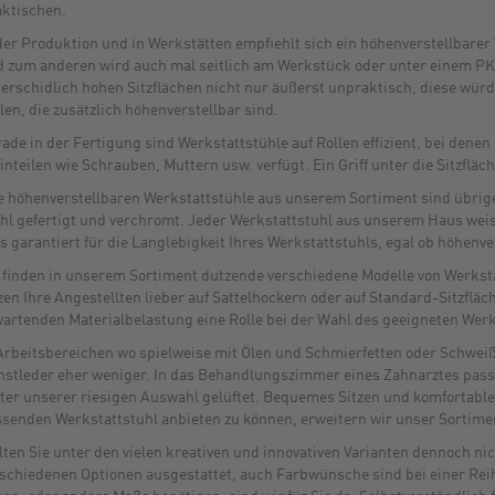
ktischen.
der Produktion und in Werkstätten empfiehlt sich ein höhenverstellbarer
 zum anderen wird auch mal seitlich am Werkstück oder unter einem PK
erschidlich hohen Sitzflächen nicht nur äußerst unpraktisch, diese wü
len, die zusätzlich höhenverstellbar sind.
ade in der Fertigung sind Werkstattstühle auf Rollen effizient, bei dene
inteilen wie Schrauben, Muttern usw. verfügt. Ein Griff unter die Sitzflä
e höhenverstellbaren Werkstattstühle aus unserem Sortiment sind übrige
hl gefertigt und verchromt. Jeder Werkstattstuhl aus unserem Haus weist
s garantiert für die Langlebigkeit Ihres Werkstattstuhls, egal ob höhenve
 finden in unserem Sortiment dutzende verschiedene Modelle von Werksta
zen Ihre Angestellten lieber auf Sattelhockern oder auf Standard-Sitzflä
artenden Materialbelastung eine Rolle bei der Wahl des geeigneten Werk
Arbeitsbereichen wo spielweise mit Ölen und Schmierfetten oder Schweiß
stleder eher weniger. In das Behandlungszimmer eines Zahnarztes pass
ter unserer riesigen Auswahl gelüftet. Bequemes Sitzen und komfortables
senden Werkstattstuhl anbieten zu können, erweitern wir unser Sortimen
lten Sie unter den vielen kreativen und innovativen Varianten dennoch ni
schiedenen Optionen ausgestattet, auch Farbwünsche sind bei einer Reihe