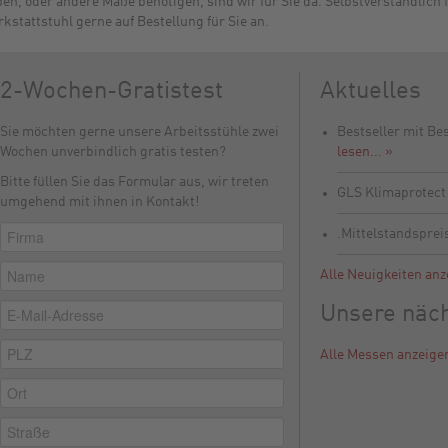
en, oder andere Maße benötigen, sind wir für Sie da. Selbstverständlich 
kstattstuhl gerne auf Bestellung für Sie an.
2-Wochen-Gratistest
Aktuelles
Sie möchten gerne unsere Arbeitsstühle zwei
Bestseller mit Be
Wochen unverbindlich gratis testen?
lesen... »
Bitte füllen Sie das Formular aus, wir treten
GLS Klimaprotec
umgehend mit ihnen in Kontakt!
.Mittelstandsprei
Alle Neuigkeiten anz
Unsere näc
Alle Messen anzeige