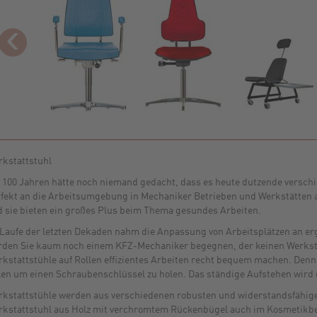
‹
kstattstuhl
 100 Jahren hätte noch niemand gedacht, dass es heute dutzende verschi
fekt an die Arbeitsumgebung in Mechaniker Betrieben und Werkstätten a
 sie bieten ein großes Plus beim Thema gesundes Arbeiten.
Laufe der letzten Dekaden nahm die Anpassung von Arbeitsplätzen an e
den Sie kaum noch einem KFZ-Mechaniker begegnen, der keinen Werkstat
kstattstühle auf Rollen effizientes Arbeiten recht bequem machen. Denn
len um einen Schraubenschlüssel zu holen. Das ständige Aufstehen wird d
kstattstühle werden aus verschiedenen robusten und widerstandsfähigen
kstattstuhl aus Holz mit verchromtem Rückenbügel auch im Kosmetikber